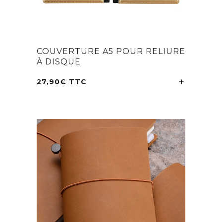
COUVERTURE A5 POUR RELIURE
À DISQUE
27,90
€
TTC
ACHETEZ 
Ce
produit
a
plusieurs
variations.
Les
options
peuvent
être